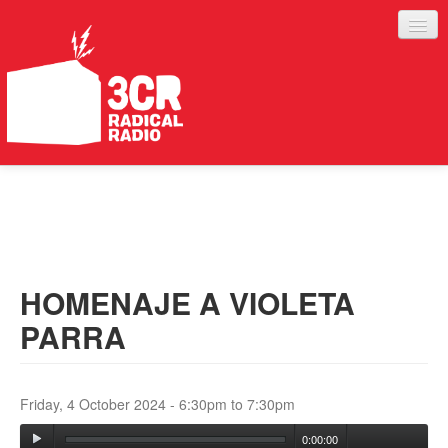
LISTEN
JOIN IN
SUPPORT
HOMENAJE A VIOLETA
ABOUT
PARRA
SERVICES
Friday, 4 October 2024 -
6:30pm
to
7:30pm
0:00:00