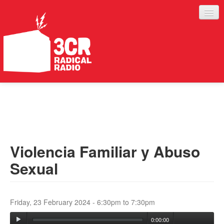
LISTEN
JOIN IN
SUPPORT
Violencia Familiar y Abuso
ABOUT
Sexual
SERVICES
Friday, 23 February 2024 -
6:30pm
to
7:30pm
0:00:00